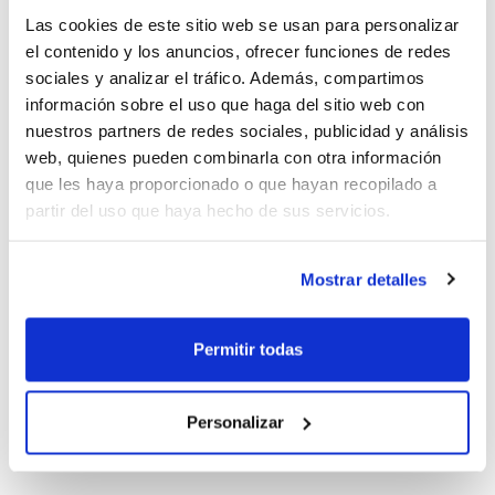
con el gran clásico del baloncesto
Las cookies de este sitio web se usan para personalizar
nacional, el duelo entre el Spar Girona y el
el contenido y los anuncios, ofrecer funciones de redes
sociales y analizar el tráfico. Además, compartimos
Perfumerías Avenida.
información sobre el uso que haga del sitio web con
nuestros partners de redes sociales, publicidad y análisis
web, quienes pueden combinarla con otra información
que les haya proporcionado o que hayan recopilado a
partir del uso que haya hecho de sus servicios.
Mostrar detalles
Permitir todas
Personalizar