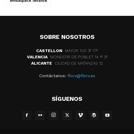
embalpack levante
SOBRE NOSOTROS
CASTELLON
MAYOR 100 3º 17ª
VALENCIA
MONESTIR DE POBLET 14 1ª 3º
ALICANTE
CIUDAD DE MATANZAS 12
Contáctanos:
fbcv@fbcv.es
SÍGUENOS