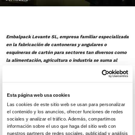
Embalpack Levante SL, empresa familiar especializada
en la fabricación de cantoneras y angulares o
esquineras de cartón para sectores tan diversos como
la alimentación, agricultura o industria se suma al
proyecto del Units pel Bàsquet Gandia.
Desde este miércoles, y coincidiendo con el partido
contra el CB Tarragona 2.017, el equipo lucirá el
logotipo de la empresa valenciana en la pernera
Esta página web usa cookies
derecha del pantalón junto con al escudo del Club.
Las cookies de este sitio web se usan para personalizar
El acuerdo de patrocinio, cuya duración es de una
el contenido y los anuncios, ofrecer funciones de redes
temporada, ha sido firmado en las instalaciones de la
sociales y analizar el tráfico. Además, compartimos
empresa radicada en Favara entre el presidente del
información sobre el uso que haga del sitio web con
Club y
Adrián Pérez Sánchez
en representación de
nuestros partners de redes sociales, publicidad y análisis