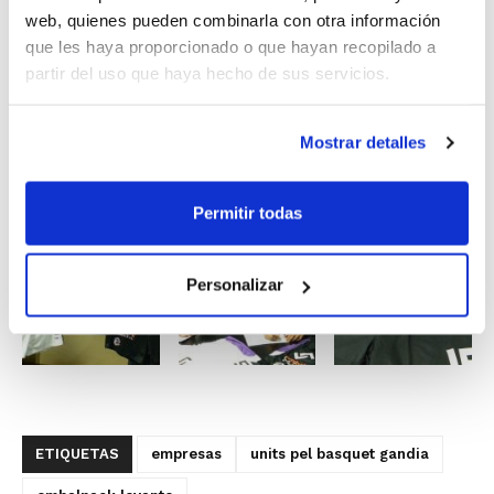
Embalpack.
web, quienes pueden combinarla con otra información
que les haya proporcionado o que hayan recopilado a
Una vez más,
Units pel Bàsquet Gandia
agradece al
partir del uso que haya hecho de sus servicios.
tejido empresarial de la comarca la confianza
depositada en él, pues sin el compromiso de empresas
Mostrar detalles
como
Embalpack Levante
sería imposible seguir
construyendo un proyecto tan apasionante como el
Permitir todas
actual.
Personalizar
ETIQUETAS
empresas
units pel basquet gandia