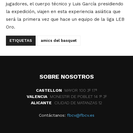
jugadores, el cuerpo técnico y Luis García presidiendo
la expedición, viajen en esta experiencia asiática que
será la primera vez que hace un equipo de la liga LEB
Oro.
ETIQUETAS
amics del basquet
SOBRE NOSOTROS
CASTELLON
MAYOR 100 3º 17ª
VALENCIA
MONESTIR DE POBLET 14 1ª 3º
ALICANTE
CIUDAD DE MATANZAS 12
Contáctanos:
fbcv@fbcv.es