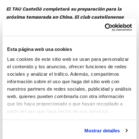
El TAU Castelló completará su preparación para la
próxima temporada en China. El club castellonense
cumplirá su segunda campaña en LEB Oro.
Así lo anunciaba
Luis García
, presidente del Tau
Castelló:
“del 6 al 17 de septiembre el gobierno Chino
Esta página web usa cookies
nos ha invitado a realizar un stage de pretemporada en
la que entrenaremos cinco días y luego jugaremos tres
Las cookies de este sitio web se usan para personalizar
el contenido y los anuncios, ofrecer funciones de redes
partidos. Es una experiencia que no supone ningún
sociales y analizar el tráfico. Además, compartimos
coste al club y deportivamente interesa por lo que no
información sobre el uso que haga del sitio web con
podíamos desperdiciar esta oportunidad”
.
nuestros partners de redes sociales, publicidad y análisis
web, quienes pueden combinarla con otra información
El
Tau Castelló
saldrá en vuelo a Sanghai desde
que les haya proporcionado o que hayan recopilado a
Madrid el próximo 6 de septiembre. A su llegada a
partir del uso que haya hecho de sus servicios.
XI’an, ciudad donde establecerán el cuartel general,
harán unos primeros días de entrenamientos en
Mostrar detalles
sesiones de mañana y tarde para luego los últimos