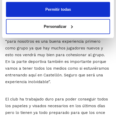
cinco días de stage jugar tres partidos contra Shanxi
Brave Dragons, equipo de la CBA primera división
Permitir todas
China; Shaanxi Wolves, equipo de la NBL segunda
división China; y Universidad de Xi ‘an, equipo
Personalizar
universitario de la ciudad.
Toni Ten se mostraba satisfecho e ilusionado:
“para nosotros es una buena experiencia primero
como grupo ya que hay muchos jugadores nuevos y
esto nos vendrá muy bien para cohesionar al grupo.
En la parte deportiva también es importante porque
vamos a tener todos los medios como si estuviéramos
entrenando aquí en Castellón. Seguro que será una
experiencia inolvidable”.
El club ha trabajado duro para poder conseguir todos
los papeles y visados necesarios en los últimos días
pero lo tienen ya todo preparado para que los once