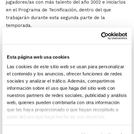
jugadores/as con más talento del año 2002 e iniciarlos
en el Programa de Tecnificación, dentro del que
trabajarán durante esta segunda parte de la
temporada.
Las Jornadas están abiertas a la
participación de cualquier jugador/a
. De
hecho, desde la FBCV se solicita a los
Esta página web usa cookies
Clubes y Entidades deportivas su
Las cookies de este sitio web se usan para personalizar
el contenido y los anuncios, ofrecer funciones de redes
colaboración para que inviten a asistir a
sociales y analizar el tráfico. Además, compartimos
aquellos jugadores/as que consideren que
información sobre el uso que haga del sitio web con
por sus cualidades físicas y/o técnicas
nuestros partners de redes sociales, publicidad y análisis
web, quienes pueden combinarla con otra información
pueden formar parte de estos equipos.
que les haya proporcionado o que hayan recopilado a
partir del uso que haya hecho de sus servicios.
Las Jornadas se celebrarán el día 5 de
febrero en los siguientes lugares: