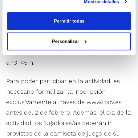
Mostrar detalles
– Pabellón La Bosca de Burriana: de 12´00
a 13´30 h.
Permitir todas
– Pabellón El Quint de Mislata: de 12´00 a
13´30 h.
Personalizar
– Pabellón Municipal El Campello: de 12´15
a 13´45 h.
Para poder participar en la actividad, es
necesario formalizar la inscripción
exclusivamente a través de www.fbcv.es
antes del 2 de febrero. Además, el día de la
actividad los jugadores/as deberán ir
provistos de la camiseta de juego de su