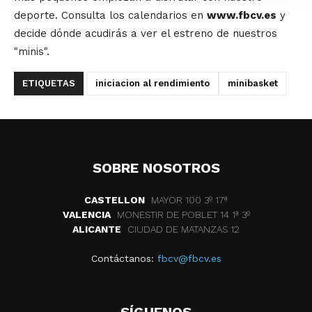
deporte. Consulta los calendarios en
www.fbcv.es
y
decide dónde acudirás a ver el estreno de nuestros
"minis".
ETIQUETAS
iniciacion al rendimiento
minibasket
SOBRE NOSOTROS
CASTELLON
MAYOR 100 3º 17ª
VALENCIA
MONESTIR DE POBLET 14 1ª 3º
ALICANTE
CIUDAD DE MATANZAS 12
Contáctanos:
fbcv@fbcv.es