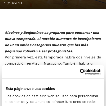
17/10/2013
Alevines y Benjamines se preparan para comenzar una
nueva temporada. El notable aumento de inscripciones
de IR en ambas categorías muestra que los más
pequeños volverán a ser protagonistas.
Por primera vez, esta temporada habrá dos niveles de
competición en Alevín Masculino. También habrá un
importante número de equipos femeninos y otros
muchos en categoría Benjamín, lo que evidencia que
el
minibasket en la Comunidad Valenciana sigue
gozando de muy buena salud
.
Esta página web usa cookies
Las cookies de este sitio web se usan para personalizar
Cada vez son más los pequeños que tienen la ilusión
el contenido y los anuncios, ofrecer funciones de redes