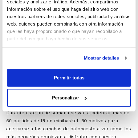
de aprender y divertirse con nuestro deporte, y la
sociales y analizar el tráfico. Además, compartimos
competición de
Iniciación al Rendimiento
les aporta
información sobre el uso que haga del sitio web con
nuestros partners de redes sociales, publicidad y análisis
todas las herramientas para que su sueño se convierta
web, quienes pueden combinarla con otra información
en realidad. Árbitro y oficial de mesa en todos los
que les haya proporcionado o que hayan recopilado a
encuentros, resultados y clasificaciones actualizadas al
partir del uso que haya hecho de sus servicios.
minuto, competición perfectamente estructurada tanto
por nivel competitivo como por criterios de proximidad
geográfica,…. En definitiva, una competición diseñada
Mostrar detalles
para que los jóvenes descubran la afición por el
baloncesto y formen parte de esta gran familia
Permitir todas
integrada por entrenadores, directivos, clubes,
árbitros, oficiales de mesa, aficionados, y por su
puesto los propios jugadores.
Personalizar
Durante este fin de semana se van a celebrar más de
50 partidos de IR en minibasket. 50 motivos para
acercarse a las canchas de baloncesto a ver cómo los
más pequeños empiezan a disfrutar con nuestro