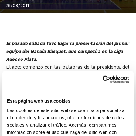
28/09/2011
El pasado sábado tuvo lugar la presentación del primer
equipo del Gandia Bàsquet, que competirá en la Liga
Adecco Plata.
El acto comenzó con las palabras de la presidenta del
Club.
Mónica Nogueroles
, que hizo entrega al alcalde,
Arturo Torró
, de una camiseta con su nombre. Las
palabras del alcalde de Gandía y el presidente de la
FBCV,
Salvador Fabregat
, precedieron la entrega de
Esta página web usa cookies
una placa conmemorativa a los cuatro internacionales
Las cookies de este sitio web se usan para personalizar
del equipo visitante, El Prat-Joventut, que se han
el contenido y los anuncios, ofrecer funciones de redes
proclamado campeones de Europa Sub-18 y Sub-20.
sociales y analizar el tráfico. Además, compartimos
información sobre el uso que haga del sitio web con