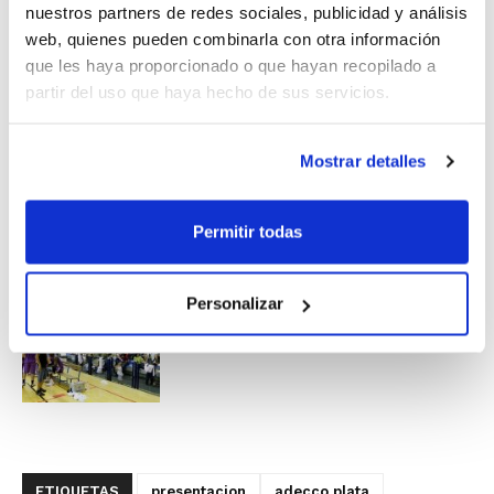
El encuentro finalizó con 61-72 para el
nuestros partners de redes sociales, publicidad y análisis
web, quienes pueden combinarla con otra información
conjunto visitante.
que les haya proporcionado o que hayan recopilado a
partir del uso que haya hecho de sus servicios.
Mostrar detalles
Permitir todas
Personalizar
ETIQUETAS
presentacion
adecco plata