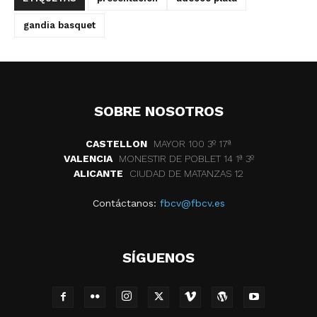
gandia basquet
SOBRE NOSOTROS
CASTELLON
MAYOR 100 3º 17ª
VALENCIA
MONESTIR DE POBLET 14 1ª 3º
ALICANTE
CIUDAD DE MATANZAS 12
Contáctanos:
fbcv@fbcv.es
SÍGUENOS