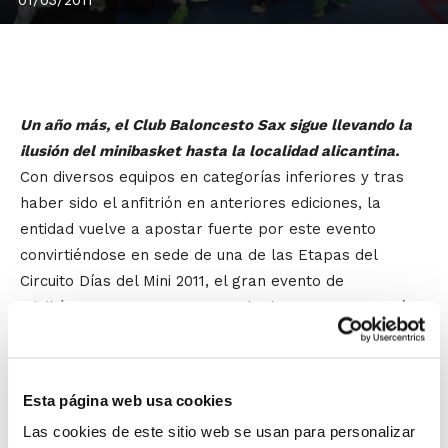
Un año más, el Club Baloncesto Sax sigue llevando la
ilusión del minibasket hasta la localidad alicantina.
Con diversos equipos en categorías inferiores y tras
haber sido el anfitrión en anteriores ediciones, la
entidad vuelve a apostar fuerte por este evento
convirtiéndose en sede de una de las Etapas del
Circuito Días del Mini 2011, el gran evento de
minibàsquet que pone en marcha la FBCV y que está
abierto a la participación de todos aquellos equipos
que deseen vivir una jornada divertida en torno al
baloncesto.
Esta página web usa cookies
Las cookies de este sitio web se usan para personalizar
Concretamente, la Etapa en Sax se celebrará el
17 de