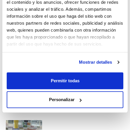
el contenido y los anuncios, ofrecer funciones de redes
abril
en categoría Benjamín, con la participación de
sociales y analizar el tráfico. Además, compartimos
ocho equipos de la categoría.
información sobre el uso que haga del sitio web con
nuestros partners de redes sociales, publicidad y análisis
Si quieres unirte al C.B. Marcelina Benifaió y al C.B. Sax
web, quienes pueden combinarla con otra información
para ser el anfitrión de una de las Etapas del CDM
que les haya proporcionado o que hayan recopilado a
Alevín o el CDM Benjamín, solicita ser sede. El plazo
partir del uso que haya hecho de sus servicios.
para presentar las solicitudes finaliza el 16 de marzo,
aunque la adjudicación de las Etapas se realizará por
Mostrar detalles
estricto orden de entrada
en la FBCV, siempre que se
cumpla con los requisitos establecidos.
Permitir todas
Personalizar