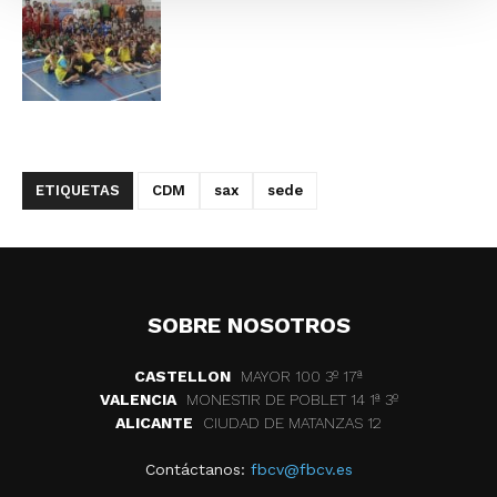
ETIQUETAS
CDM
sax
sede
SOBRE NOSOTROS
CASTELLON
MAYOR 100 3º 17ª
VALENCIA
MONESTIR DE POBLET 14 1ª 3º
ALICANTE
CIUDAD DE MATANZAS 12
Contáctanos:
fbcv@fbcv.es