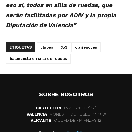
eso sí, todos en silla de ruedas, que
serán facilitadas por ADIV y la propia
Diputación de València”
.
ETIQUETAS
clubes
3x3
cb genoves
baloncesto en silla de ruedas
SOBRE NOSOTROS
CASTELLON
MAYOR 100 3º 17ª
VALENCIA
MONESTIR DE POBLET 14 1ª 3º
ALICANTE
CIUDAD DE MATANZAS 12