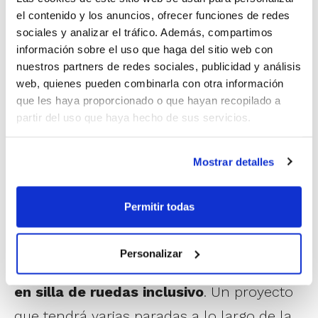
el contenido y los anuncios, ofrecer funciones de redes
sociales y analizar el tráfico. Además, compartimos
información sobre el uso que haga del sitio web con
nuestros partners de redes sociales, publicidad y análisis
web, quienes pueden combinarla con otra información
que les haya proporcionado o que hayan recopilado a
partir del uso que haya hecho de sus servicios.
Mostrar detalles
Como bienvenida a esta forma de entrenar,
el club, junto a la entidad ADIV y la
Permitir todas
Diputación de València, han preparado
para el próximo sábado día 13 de
Personalizar
septiembre el primer
3×3 de baloncesto
en silla de ruedas inclusivo
. Un proyecto
que tendrá varias paradas a lo largo de la