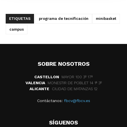
ETIQUETAS
programa de tecnificación
minibasket
campus
SOBRE NOSOTROS
CASTELLON
MAYOR 100 3º 17ª
VALENCIA
MONESTIR DE POBLET 14 1ª 3º
ALICANTE
CIUDAD DE MATANZAS 12
Contáctanos:
fbcv@fbcv.es
SÍGUENOS