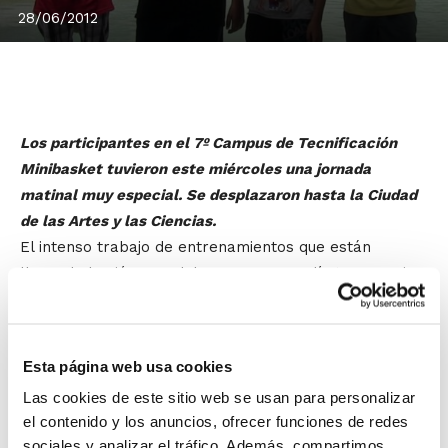
28/06/2012
Los participantes en el 7º Campus de Tecnificación
Minibasket tuvieron este miércoles una jornada
matinal muy especial. Se desplazaron hasta la Ciudad
de las Artes y las Ciencias.
El intenso trabajo de entrenamientos que están
llevando los jóvenes del Campus no podía tener mejor
respiro que una mañana divertida en uno de los
grandes atractivos culturales de la Comunidad
Valenciana, donde pudieron apreciar las novedades
Esta página web usa cookies
tanto del Museo de las Ciencias Príncipe Felipe como
Las cookies de este sitio web se usan para personalizar
de l´Hemisféric.
el contenido y los anuncios, ofrecer funciones de redes
sociales y analizar el tráfico. Además, compartimos