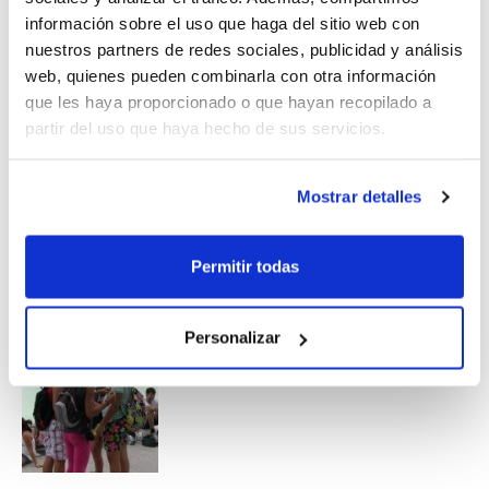
Por la tarde, los jugadores/as volvieron a
información sobre el uso que haga del sitio web con
retomar los entrenamientos, bajo la
nuestros partners de redes sociales, publicidad y análisis
web, quienes pueden combinarla con otra información
dirección de grandes técnicos y
que les haya proporcionado o que hayan recopilado a
profesionales del baloncesto.
partir del uso que haya hecho de sus servicios.
Mostrar detalles
Permitir todas
Personalizar