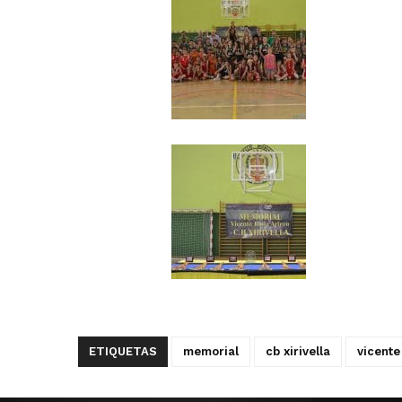
ETIQUETAS
memorial
cb xirivella
vicente 