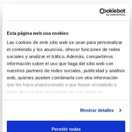
Jugadores como José Luis Galilea, Joan Montes, Roger
Esteller, Manel Bosch, Quique Andreu o Audie Norris
estarán el sábado 4 de mayo en el Pabellón Municipal
Esta página web usa cookies
de Genovés para enfrentarse al equipo Senior de la
Las cookies de este sitio web se usan para personalizar
entidad.
el contenido y los anuncios, ofrecer funciones de redes
El encuentro ante el
FC Barcelona Veteranos
se
sociales y analizar el tráfico. Además, compartimos
enmarca dentro de los actos del 20 aniversario del
información sobre el uso que haga del sitio web con
C.B. Genovés.
nuestros partners de redes sociales, publicidad y análisis
web, quienes pueden combinarla con otra información
El encuentro comenzará a las 18´30 h. y desde la
que les haya proporcionado o que hayan recopilado a
entidad se anima a todos los aficionados a disfrutar del
partir del uso que haya hecho de sus servicios.
espectáculo. "Desde el Club hacemos un llamamiento
a todos los aficionados al baloncesto, y no tan
Mostrar detalles
aficionados, a compartir una interesante, emotiva,
entrañable y agradable tarde de baloncesto".
Permitir todas