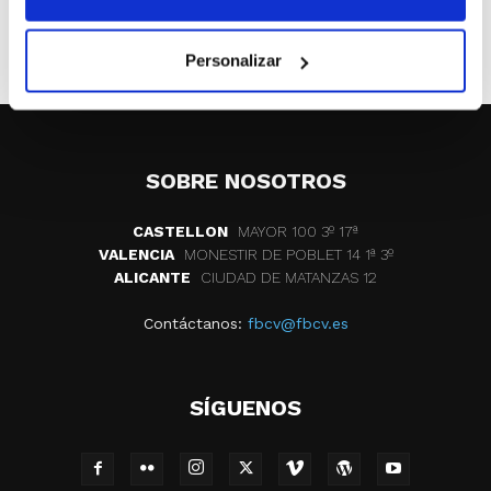
ETIQUETAS
genoves
cb genoves
fc barcelona veteranos
Personalizar
SOBRE NOSOTROS
CASTELLON
MAYOR 100 3º 17ª
VALENCIA
MONESTIR DE POBLET 14 1ª 3º
ALICANTE
CIUDAD DE MATANZAS 12
Contáctanos:
fbcv@fbcv.es
SÍGUENOS