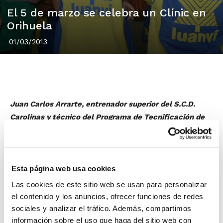
El 5 de marzo se celebra un Clínic en
Orihuela
01/03/2013
Juan Carlos Arrarte, entrenador superior del S.C.D.
Carolinas y técnico del Programa de Tecnificación de
la FBCV, impartirá un Clínic en Orihuela el próximo
martes 5 de marzo.
La actividad, incluida en el Plan de Formación Continua
Esta página web usa cookies
para entrenadores de la FBCV, se basará en
la
Conexión Exterior-Interior en categorías de
Las cookies de este sitio web se usan para personalizar
formación
, con el objetivo de buscar el acercamiento
el contenido y los anuncios, ofrecer funciones de redes
del balón al aro, dotar a los jugadores/as de
sociales y analizar el tráfico. Además, compartimos
información sobre el uso que haga del sitio web con
herramientas para el juego de espaldas, reconocer las