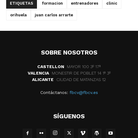
ETIQUETAS
formacion
entrenadores
clinic
orihuela
juan carlos arrarte
SOBRE NOSOTROS
CASTELLON
MAYOR 100 3º 17ª
VALENCIA
MONESTIR DE POBLET 14 1ª 3º
ALICANTE
CIUDAD DE MATANZAS 12
Contáctanos:
fbcv@fbcv.es
SÍGUENOS