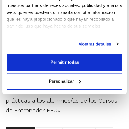
nuestros partners de redes sociales, publicidad y análisis
prioridades en el juego colectivo y analizar medios
web, quienes pueden combinarla con otra información
tácticos a trabajar.
que les haya proporcionado o que hayan recopilado a
Cualquier persona que quiera contabilizar
partir del uso que haya hecho de sus servicios.
la asistencia como horas de prácticas o
como acreditación de formación
Mostrar detalles
complementaria, será requisito
imprescindible que se haya inscrito
Permitir todas
previamente a la actividad a través de
www.fbcv.es. La asistencia al Clínic de Juan
Personalizar
Carlos Arrarte contará como 3 horas de
prácticas a los alumnos/as de los Cursos
de Entrenador FBCV.