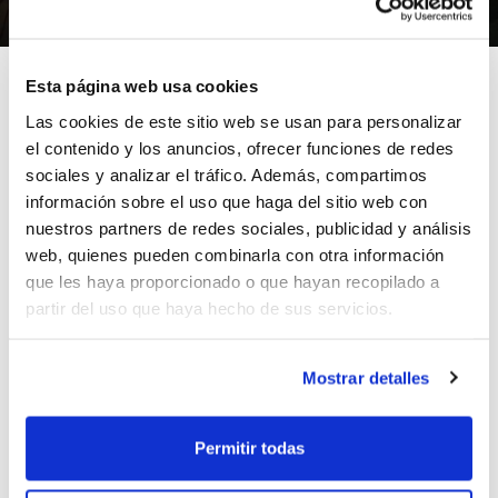
26/01/2011
Esta página web usa cookies
Las cookies de este sitio web se usan para personalizar
el contenido y los anuncios, ofrecer funciones de redes
Ya puedes descargarte el Dossier Final de Selecciones
sociales y analizar el tráfico. Además, compartimos
Autonómicas Infantil y Cadete, que recoge toda la
información sobre el uso que haga del sitio web con
información de la preparación y posterior disputa del
nuestros partners de redes sociales, publicidad y análisis
Campeonato de España, en el que se logró una medalla
web, quienes pueden combinarla con otra información
de bronce, dos quintos puestos y un séptimo.
que les haya proporcionado o que hayan recopilado a
El Dossier recoge numerosas imágenes, y todos los
partir del uso que haya hecho de sus servicios.
resultados y estadísticas, así como un completo
resumen de la repercusión que las selecciones han
Mostrar detalles
tenido en los medios de comunicación escritos y
digitales de la Comunidad Valencia.
Permitir todas
ETIQUETAS
selecciones
dossier final