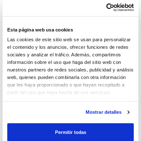
Por tercer año consecutivo, el Gandia Bàsquet
participará en la Challenge Claude Pialoux, un Torneo
Esta página web usa cookies
organizado por el Club l´Étoile de la localidad francesa
Las cookies de este sitio web se usan para personalizar
de Chanalièrea (Auvèrnia).
el contenido y los anuncios, ofrecer funciones de redes
El equipo Junior del Club fue el vencedor en las dos
sociales y analizar el tráfico. Además, compartimos
ediciones anteriores, en las que además los jugadores
información sobre el uso que haga del sitio web con
Carlos Gil
y
Lluís Alandete
fueron MVP del Torneo.
nuestros partners de redes sociales, publicidad y análisis
web, quienes pueden combinarla con otra información
que les haya proporcionado o que hayan recopilado a
Este año, el evento se celebra los días 4 y
partir del uso que haya hecho de sus servicios.
5 de enero, y el Gandia Bàsquet desplaza
un equipo Cadete y otro Junior.
Mostrar detalles
ETIQUETAS
clubes
gandia basquet
torneo
Permitir todas