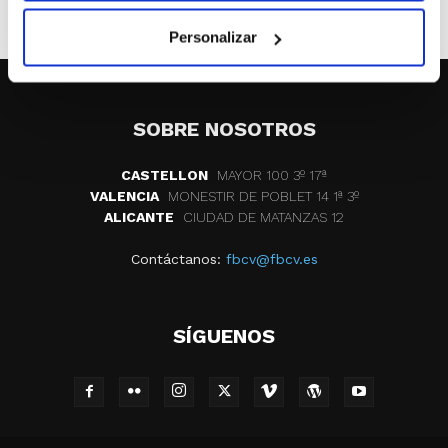
6ª Challenge Claude Pialoux
Personalizar
SOBRE NOSOTROS
CASTELLON
MAYOR 100 3º 17ª
VALENCIA
MONESTIR DE POBLET 14 1ª 3º
ALICANTE
CIUDAD DE MATANZAS 12
Contáctanos:
fbcv@fbcv.es
SÍGUENOS