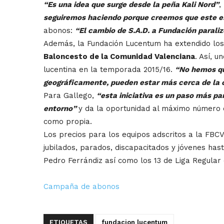
“Es una idea que surge desde la peña Kali Nord”
,
seguiremos haciendo porque creemos que este e
abonos:
“El cambio de S.A.D. a Fundación paral
Además, la Fundación Lucentum ha extendido lo
Baloncesto de la Comunidad Valenciana
. Así, 
lucentina en la temporada 2015/16.
“No hemos que
geográficamente, pueden estar más cerca de la 
Para Gallego,
“esta iniciativa es un paso más p
entorno”
y da la oportunidad al máximo número 
como propia.
Los precios para los equipos adscritos a la FBC
jubilados, parados, discapacitados y jóvenes has
Pedro Ferrándiz así como los 13 de Liga Regular 
Campaña de abonos
ETIQUETAS
fundacion lucentum