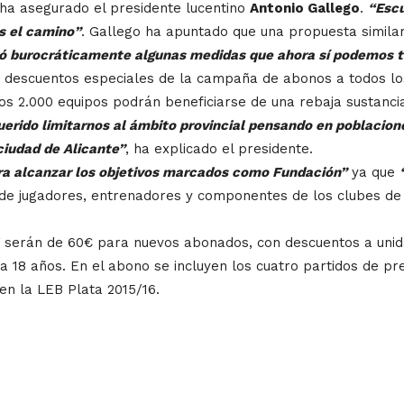
 ha asegurado el presidente lucentino
Antonio Gallego
.
“Escu
s el camino”
. Gallego ha apuntado que una propuesta simila
izó burocráticamente algunas medidas que ahora sí podemos 
s descuentos especiales de la campaña de abonos a todos l
unos 2.000 equipos podrán beneficiarse de una rebaja sustanci
rido limitarnos al ámbito provincial pensando en poblacione
ciudad de Alicante”
, ha explicado el presidente.
ara alcanzar los objetivos marcados como Fundación”
ya que
de jugadores, entrenadores y componentes de los clubes de 
V serán de 60€ para nuevos abonados, con descuentos a unid
ta 18 años. En el abono se incluyen los cuatro partidos de 
en la LEB Plata 2015/16.