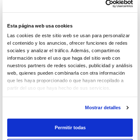
Montemar (Alicante):
De 09´30 a 11´30 h.
Denia:
De 09´30 a 11´30 h.
Esta página web usa cookies
Bocairent:
De 10´00 a 12´00 h.
Las cookies de este sitio web se usan para personalizar
Benifaió:
De 10´00 a 12´00 h.
el contenido y los anuncios, ofrecer funciones de redes
Burriana:
De 10´00 a 12´00 h.
sociales y analizar el tráfico. Además, compartimos
La Cañada:
Los chicos de 09´30 a 11´30 y las chicas de
información sobre el uso que haga del sitio web con
11´30 a 13´30 h.
nuestros partners de redes sociales, publicidad y análisis
web, quienes pueden combinarla con otra información
que les haya proporcionado o que hayan recopilado a
partir del uso que haya hecho de sus servicios.
GENERACIÓN DEL 2000
Por otro lado, la generación del 2000
tambén entrenará este domingo. Lo hará
Mostrar detalles
en el
Pabellón El Quint de Mislata
de 12
Permitir todas
´00 a 14´00 h.