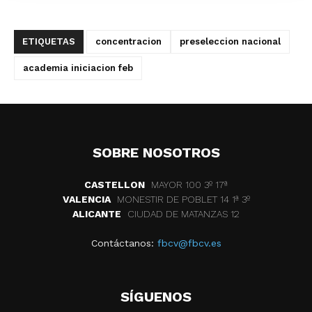
ETIQUETAS
concentracion
preseleccion nacional
academia iniciacion feb
SOBRE NOSOTROS
CASTELLON
MAYOR 100 3º 17ª
VALENCIA
MONESTIR DE POBLET 14 1ª 3º
ALICANTE
CIUDAD DE MATANZAS 12
Contáctanos:
fbcv@fbcv.es
SÍGUENOS