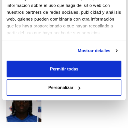
Borja Soriano
y
Matías Boho
, del Valencia Basket, han
información sobre el uso que haga del sitio web con
sido incluidos en la Pre-selección Sub-15.
nuestros partners de redes sociales, publicidad y análisis
web, quienes pueden combinarla con otra información
Tanto los dos chicos como las dos chicas forman parte
que les haya proporcionado o que hayan recopilado a
de las selecciones autonómicas de la Comunidad
partir del uso que haya hecho de sus servicios.
Valenciana.
Mostrar detalles
Permitir todas
Personalizar