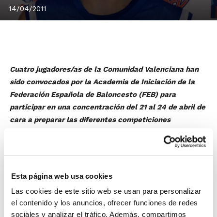
14/04/2011
Cuatro jugadores/as de la Comunidad Valenciana han
sido convocados por la Academia de Iniciación de la
Federación Española de Baloncesto (FEB) para
participar en una concentración del 21 al 24 de abril de
cara a preparar las diferentes competiciones
nacionales de este verano.
Esther Sáez
y
Clara Ché
, del Ros Casares Valencia,
estarán en la Pre-selección Sub-14, un grupo al que se
sumarán dentro del Cuerpo Técnico los
Esta página web usa cookies
seleccionadores autonómicos
Ferrán Pizcueta
,
Isaac
Las cookies de este sitio web se usan para personalizar
Palacios
y
Ana Irles
.
el contenido y los anuncios, ofrecer funciones de redes
sociales y analizar el tráfico. Además, compartimos