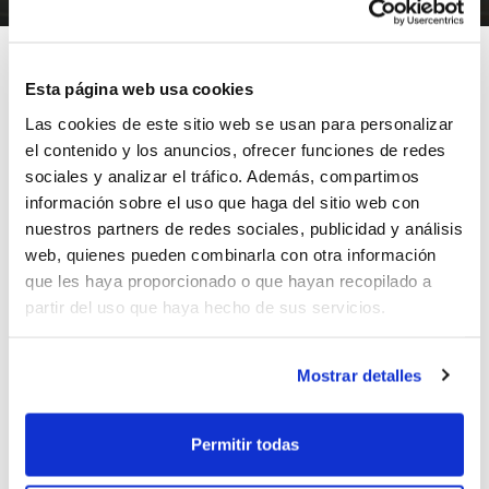
Esta página web usa cookies
Las cookies de este sitio web se usan para personalizar
Cristian García es uno de los 10 árbitros que están
el contenido y los anuncios, ofrecer funciones de redes
dirigiendo los encuentros de la Fase Final de Liga
sociales y analizar el tráfico. Además, compartimos
Femenina-2.
información sobre el uso que haga del sitio web con
La Fase Final se está celebrando en Cáceres y en ella
nuestros partners de redes sociales, publicidad y análisis
se juega el ascenso a Liga Femenina la próxima
web, quienes pueden combinarla con otra información
temporada.
que les haya proporcionado o que hayan recopilado a
partir del uso que haya hecho de sus servicios.
La presencia de
Cristian García
es un paso más en su
formación y crecimiento como árbitro desde que hace
Mostrar detalles
unos años realizara el Curso de Arbitraje (CAR) de la
FBCV.
Permitir todas
ETIQUETAS
cristian garcia