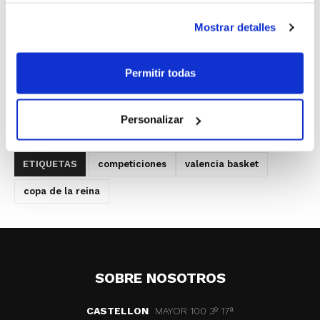
obtención del título. En una temporada
Mostrar detalles
que no ha sido nada fácil, el combinado de
Rubén Burgos sonríe con el primer título
Permitir todas
del año, el décimo en las vitrinas del
Valencia Basket.
Personalizar
ETIQUETAS
competiciones
valencia basket
copa de la reina
SOBRE NOSOTROS
CASTELLON
MAYOR 100 3º 17ª