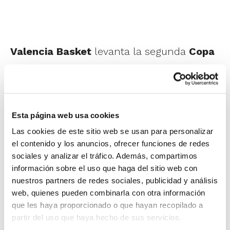
Valencia Basket
levanta la segunda
Copa
de la Reina
de su historia, el décimo título
en su palmarés. El conjunto taronja se
sobrepuso a un inicio espeso, para
Esta página web usa cookies
encontrar poco a poco su juego y realizar
Las cookies de este sitio web se usan para personalizar
una segunda parte muy seria que le
el contenido y los anuncios, ofrecer funciones de redes
permitió llevarse el triunfo ante Hozono
sociales y analizar el tráfico. Además, compartimos
información sobre el uso que haga del sitio web con
Global Jairis (70-65).
nuestros partners de redes sociales, publicidad y análisis
web, quienes pueden combinarla con otra información
Khaalia Hillsman fue nombrada MVP de la
que les haya proporcionado o que hayan recopilado a
partir del uso que haya hecho de sus servicios.
Copa por su destacada actuación en la