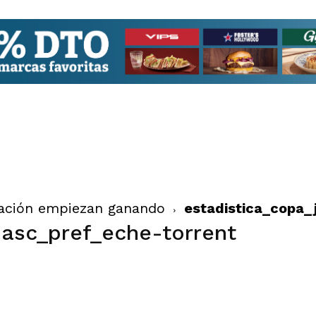
rnación empiezan ganando
estadistica_copa_
asc_pref_eche-torrent