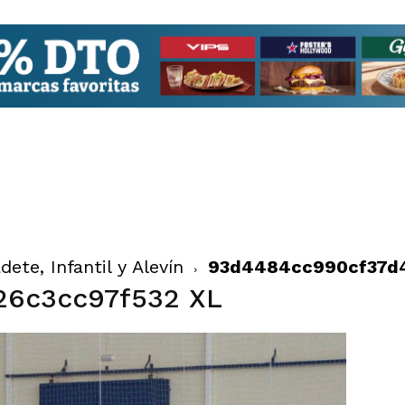
ete, Infantil y Alevín
93d4484cc990cf37d4
26c3cc97f532 XL