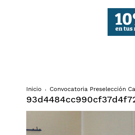
FBCV
Inicio
Convocatoria Preselección Cad
93d4484cc990cf37d4f7