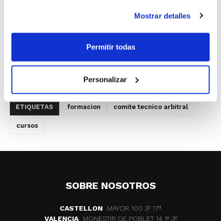
Castellón y Alicante:
Mostrar detalles
– COM: Curso de Oficial de Mesa
– CIAR: Curso de Iniciación al Arbitraje
– CAR: Curso de Arbitraje
Permitir todas
Las inscripciones a los cursos pueden presentarse
Personalizar
hasta el 27 de septiembre
.
ETIQUETAS
formacion
comite tecnico arbitral
cursos
SOBRE NOSOTROS
CASTELLON
MAYOR 100 3º 17ª
VALENCIA
MONESTIR DE POBLET 14 1ª 3º