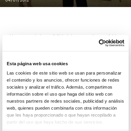
Si has pensado la posibilidad de convertirte en árbitro,
oficial de mesa o árbitro colaborador para la
temporada 2012/2013, y actuar en las Competiciones
FBCV y en los XXXI Jocs Esportius, ahora es tu
Esta página web usa cookies
momento.
Las cookies de este sitio web se usan para personalizar
Accede a la convocatoria de los Cursos de Formación
el contenido y los anuncios, ofrecer funciones de redes
del Comité Técnico Arbitral, que comenzarán en el mes
sociales y analizar el tráfico. Además, compartimos
de septiembre con una parte de contenidos en
información sobre el uso que haga del sitio web con
formato Presencial y otra parte en formato No
nuestros partners de redes sociales, publicidad y análisis
Presencial a través del Aula Web.
web, quienes pueden combinarla con otra información
que les haya proporcionado o que hayan recopilado a
Se convocan tres niveles de Cursos de Formación
,
partir del uso que haya hecho de sus servicios.
que se realizarán simultáneamente en Valencia,