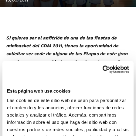
Si quieres ser el anfitrión de una de las fiestas de
minibasket del CDM 2011, tienes la oportunidad de
solicitar ser sede de alguna de las Etapas de este gran
evento que acerca el baloncesto a los más pequeños.
Benifaió, Sax, Ondara y Alcoi ya son sedes oficiales, y
otras entidades y clubes deportivos podrían sumarse a
la fiesta en breve una vez se atiendan las últimas
Esta página web usa cookies
solicitudes presentadas en la FBCV.
Las cookies de este sitio web se usan para personalizar
el contenido y los anuncios, ofrecer funciones de redes
Descubre todo lo que envuelve el Circuito
sociales y analizar el tráfico. Además, compartimos
Días del Mini 2011, el espectáculo de
información sobre el uso que haga del sitio web con
nuestros partners de redes sociales, publicidad y análisis
baloncesto en el que la pasada temporada