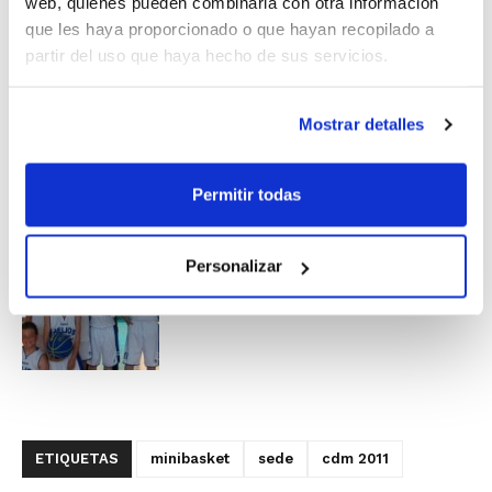
web, quienes pueden combinarla con otra información
participaron miles de jugadores/as.
que les haya proporcionado o que hayan recopilado a
partir del uso que haya hecho de sus servicios.
Mostrar detalles
Permitir todas
Personalizar
ETIQUETAS
minibasket
sede
cdm 2011