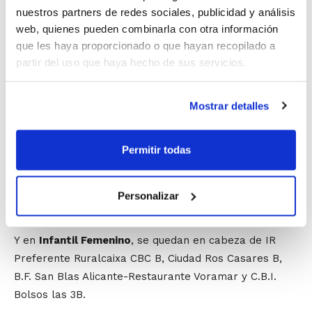
Medias, Meridiano Alicante 96 e Illice Basket Club.
nuestros partners de redes sociales, publicidad y análisis
web, quienes pueden combinarla con otra información
En
Cadete Femenino
, los líderes de IR Preferente son
que les haya proporcionado o que hayan recopilado a
Ciudad Ros Casares B, C.B. Alginet, C.B. Pego e Illice
partir del uso que haya hecho de sus servicios.
basket Club.
Mostrar detalles
En
Infantil Masculino
, los conjuntos que han
alcanzado la primera posición en IR Preferente son
Picken Claret Rojo, N.B. Torrent A y C.B. Elda 97;
Permitir todas
mientras que en IR Zonal el mérito recae en C.B.
Joventut Benaguasil, Mislata B.C., C.B. Alginet B, C.B.
Personalizar
La Encarnación, C.B. Aspe y Apamar Maristas.
Y en
Infantil Femenino
, se quedan en cabeza de IR
Preferente Ruralcaixa CBC B, Ciudad Ros Casares B,
B.F. San Blas Alicante-Restaurante Voramar y C.B.I.
Bolsos las 3B.