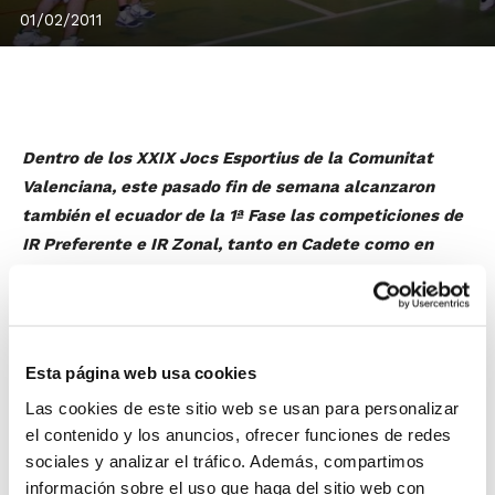
01/02/2011
Dentro de los XXIX Jocs Esportius de la Comunitat
Valenciana, este pasado fin de semana alcanzaron
también el ecuador de la 1ª Fase las competiciones de
IR Preferente e IR Zonal, tanto en Cadete como en
Infantil, masculino y femenino.
En
Cadete Masculino
, se quedan en cabeza de IR
Preferente los equipos Jovens Almàssera A, N.B.
Esta página web usa cookies
Torrent y C.D. Santa Teresa; y en cabeza de IR Zonal
Las cookies de este sitio web se usan para personalizar
los equipos Selga Port Nou Puerto Sagunto, Alboraya,
el contenido y los anuncios, ofrecer funciones de redes
Baixens-C.D. Berenguer Dalmau, C.B. Alginet B, Arroz
sociales y analizar el tráfico. Además, compartimos
Català Gandia Bàsquet 96, V-74 Villena La Casa de las
información sobre el uso que haga del sitio web con