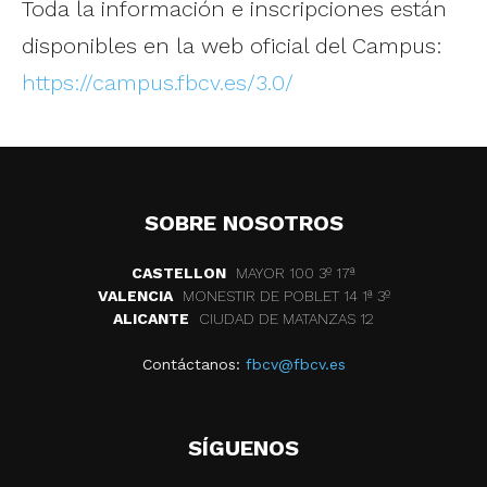
Toda la información e inscripciones están
disponibles en la web oficial del Campus:
https://campus.fbcv.es/3.0/
SOBRE NOSOTROS
CASTELLON
MAYOR 100 3º 17ª
VALENCIA
MONESTIR DE POBLET 14 1ª 3º
ALICANTE
CIUDAD DE MATANZAS 12
Contáctanos:
fbcv@fbcv.es
SÍGUENOS