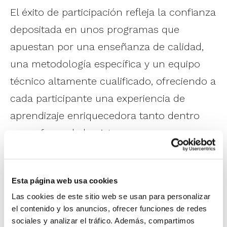
El éxito de participación refleja la confianza
depositada en unos programas que
apuestan por una enseñanza de calidad,
una metodología específica y un equipo
técnico altamente cualificado, ofreciendo a
cada participante una experiencia de
aprendizaje enriquecedora tanto dentro
como fuera de la pista.
Mientras tanto,
el Campus 3.0 Alicante
mantiene abierto su periodo de
Esta página web usa cookies
inscripción hasta el día 22 de junio o
Las cookies de este sitio web se usan para personalizar
el contenido y los anuncios, ofrecer funciones de redes
hasta completar las plazas libres
. Se
sociales y analizar el tráfico. Además, compartimos