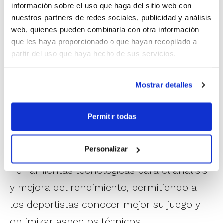
trata de una oportunidad única para
información sobre el uso que haga del sitio web con
nuestros partners de redes sociales, publicidad y análisis
aquellos jugadores y jugadoras que desean
web, quienes pueden combinarla con otra información
seguir perfeccionando su juego a través de
que les haya proporcionado o que hayan recopilado a
partir del uso que haya hecho de sus servicios.
una propuesta innovadora que combina
tecnología aplicada al entrenamiento,
Mostrar detalles
trabajo técnico específico y una atención
individualizada que favorece la evolución
Permitir todas
de cada participante.
Personalizar
El Campus 3.0 destaca por incorporar
herramientas tecnológicas para el análisis
y mejora del rendimiento, permitiendo a
los deportistas conocer mejor su juego y
optimizar aspectos técnicos