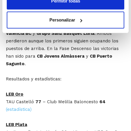
Permitir todas
para despedirse también de la que es su segunda
campaña en LF-2.
Personalizar
En Liga EBA no ha sido una buena jornada para
Valencia BC
y
Grupo Sanz Bàsquet Llíria
. Ambos
perdieron aunque los primeros siguien ocupando los
puestos de arriba. En la Fase Descenso las victorias
han sido para
CB Jovens Almàssera
y
CB Puerto
Sagunto
.
Resultados y estadísticas:
LEB Oro
TAU Castelló
77
– Club Melilla Baloncesto
64
(estadística)
LEB Plata