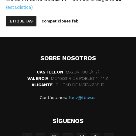
(estadística)
ETIQUETAS
competiciones feb
SOBRE NOSOTROS
CASTELLON
MAYOR 100 3º 17ª
VALENCIA
MONESTIR DE POBLET 14 1ª 3º
ALICANTE
CIUDAD DE MATANZAS 12
Contáctanos:
fbcv@fbcv.es
SÍGUENOS