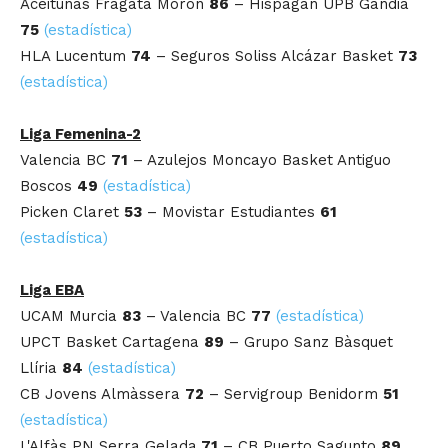
Aceitunas Fragata Morón
86
– Hispagan UPB Gandia
75
(estadística)
HLA Lucentum
74
– Seguros Soliss Alcázar Basket
73
(estadística)
Liga Femenina-2
Valencia BC
71
– Azulejos Moncayo Basket Antiguo
Boscos
49
(estadística)
Picken Claret
53
– Movistar Estudiantes
61
(estadística)
Liga EBA
UCAM Murcia
83
– Valencia BC
77
(estadística)
UPCT Basket Cartagena
89
– Grupo Sanz Bàsquet
Llíria
84
(estadística)
CB Jovens Almàssera
72
– Servigroup Benidorm
51
(estadística)
L'Alfàs PN Serra Gelada
71
– CB Puerto Sagunto
89