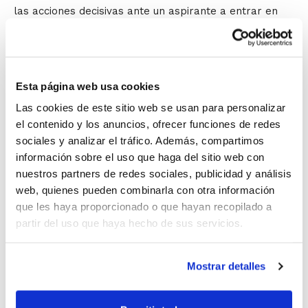
las acciones decisivas ante un aspirante a entrar en
playoff. El capitán Guillermo Rejón guió a su equipo con
23 puntos de valoración y, con el triunfo número 19,
aseguran la cuarta plaza de la clasificación de LEB
Plata.
Esta página web usa cookies
Las cookies de este sitio web se usan para personalizar
El equipo senior femenino de
Valencia Basket
ha
el contenido y los anuncios, ofrecer funciones de redes
cerrado su primera temporada en Liga Femenina 2 con
sociales y analizar el tráfico. Además, compartimos
una victoria ante Azulejos Moncayo Basket Antiguo
información sobre el uso que haga del sitio web con
Boscos de Zaragoza (71-49) en una Fonteta que
nuestros partners de redes sociales, publicidad y análisis
presentó una buena entrada para la despedida del
web, quienes pueden combinarla con otra información
que les haya proporcionado o que hayan recopilado a
curso. Las chicas de Jose Canales han terminado la
partir del uso que haya hecho de sus servicios.
temporada 2016-17 con su mejor racha, ya que la de
esta jornada ha sido la tercera victoria consecutiva del
equipo taronja.
Picken Claret
cayó en un ajustado
Mostrar detalles
partido ante uno de los líderes de la competición. El
equipo de Carles Martínez desplegó un buen juego