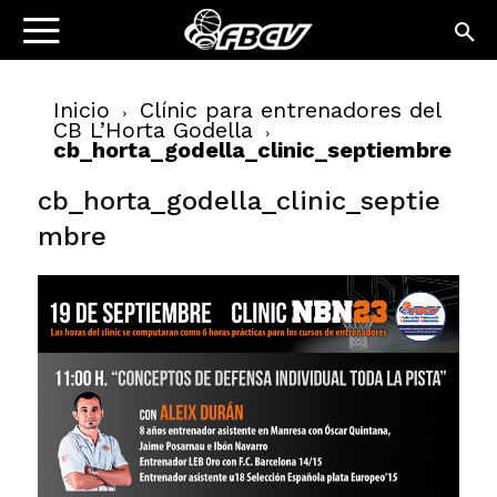
Inicio
Clínic para entrenadores del
CB L’Horta Godella
cb_horta_godella_clinic_septiembre
cb_horta_godella_clinic_septie
mbre