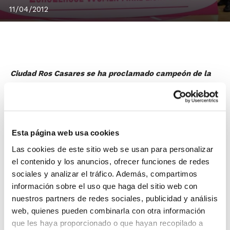
11/04/2012
Ciudad Ros Casares se ha proclamado campeón de la
Euroliga Femenina en una final muy igualada contra el
Rivas Ecópolis, que luchó hasta los últimos instantes
(52-65).
El conjunto valenciano se proclama, por tanto,
Esta página web usa cookies
vencedor de la Final Eight y se lleva el título de
Las cookies de este sitio web se usan para personalizar
campeón de Europa a Valencia, con Sancho Lyttle
el contenido y los anuncios, ofrecer funciones de redes
como mejor jugadora del Ros en una Final histórica por
sociales y analizar el tráfico. Además, compartimos
ser la primera vez en la que se enfrentan dos equipos
información sobre el uso que haga del sitio web con
españoles.
nuestros partners de redes sociales, publicidad y análisis
web, quienes pueden combinarla con otra información
La Final que da el cetro al nuevo campeón
que les haya proporcionado o que hayan recopilado a