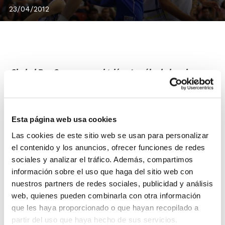
23/04/2012
Ciudad Ros Casares consiguió este sábado la primera
victoria de los playoff de la Final de la Liga Femenina
ante el Perfumerías Avenida en un partido que se
decidió en los minutos finales, a pesar del buen inicio
Esta página web usa cookies
del conjunto que dirige Roberto Íñiguez.
Las cookies de este sitio web se usan para personalizar
El entrenador de Ciudad Ros Casares comentó que
el contenido y los anuncios, ofrecer funciones de redes
"hemos ido todo el partido por delante y hemos llevado
sociales y analizar el tráfico. Además, compartimos
absolutamente la iniciativa, pero es verdad que
información sobre el uso que haga del sitio web con
Perfumerías Avenida tiene mucha casta y mucho
nuestros partners de redes sociales, publicidad y análisis
orgullo, y que ya he dicho que está en muy buen
web, quienes pueden combinarla con otra información
momento y todo el playoff va a ser durísimo".
que les haya proporcionado o que hayan recopilado a
partir del uso que haya hecho de sus servicios.