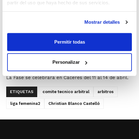
partir del uso que haya hecho de sus servicios.
Mostrar detalles
El árbitro de la FBCV Christian Blanco Castelló ha sido
designado para dirigir los encuentros de la Fase Final
Permitir todas
de Liga Femenina-2.
En ella, los mejores equipos conseguirán el ascenso a
Personalizar
Liga Femenina para la próxima temporada.
La Fase se celebrará en Cáceres del 11 al 14 de abril.
ETIQUETAS
comite tecnico arbitral
arbitros
liga femenina2
Christian Blanco Castelló