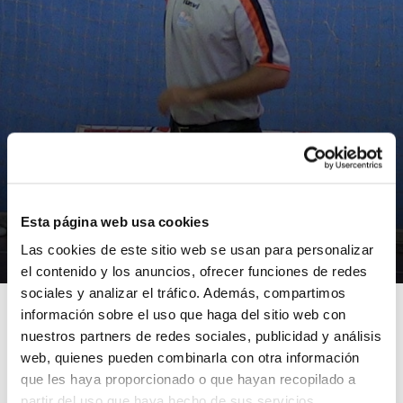
NOTICIAS
Christian Blanco arbitró uno de los
Esta página web usa cookies
encuentros del ascenso a LF
Las cookies de este sitio web se usan para personalizar
16/04/2013
el contenido y los anuncios, ofrecer funciones de redes
sociales y analizar el tráfico. Además, compartimos
información sobre el uso que haga del sitio web con
nuestros partners de redes sociales, publicidad y análisis
web, quienes pueden combinarla con otra información
El árbitro de la FBCV Christian Blanco fue uno de los
que les haya proporcionado o que hayan recopilado a
encargados de dirigir los encuentros más decisivos de
partir del uso que haya hecho de sus servicios.