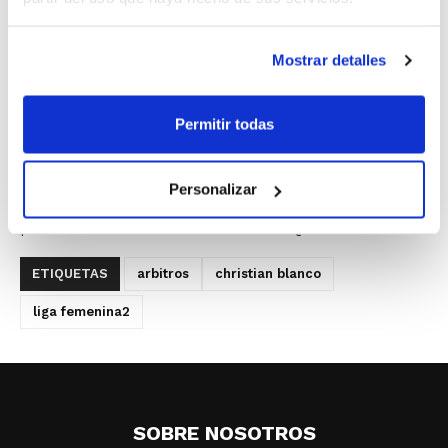
la Fase de Ascenso a Liga Femenina.
En concreto, Christian arbitró el choque entre GDKO
Mostrar detalles
Ibaizábal y Clickseguros Casablanca, en el que el
vencedor conseguiría automáticamente el ascenso a la
máxima categoría del baloncesto femenino.
Permitir todas
Finalmente, fue GDKO Ibaizábal quien salió victorioso,
Personalizar
mientras que Universidad del País Vasco logró la otra
plaza de ascenso tras derrotar a Al-Qázeres.
ETIQUETAS
arbitros
christian blanco
liga femenina2
SOBRE NOSOTROS