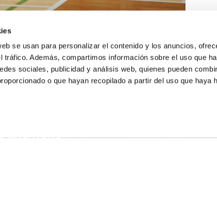
ies
web se usan para personalizar el contenido y los anuncios, ofrec
el tráfico. Además, compartimos información sobre el uso que ha
edes sociales, publicidad y análisis web, quienes pueden combin
proporcionado o que hayan recopilado a partir del uso que haya
E NOSOTROS
LLON
MAYOR 100 3º 17ª
IA
MONESTIR DE POBLET 14 1ª 3º
TE
CIUDAD DE MATANZAS 12
anos:
fbcv@fbcv.es