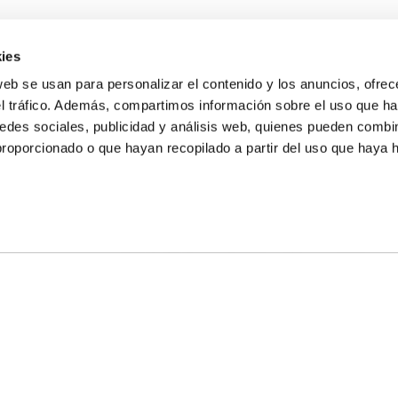
ies
web se usan para personalizar el contenido y los anuncios, ofrec
el tráfico. Además, compartimos información sobre el uso que ha
edes sociales, publicidad y análisis web, quienes pueden combin
proporcionado o que hayan recopilado a partir del uso que haya
E NOSOTROS
LLON
MAYOR 100 3º 17ª
IA
MONESTIR DE POBLET 14 1ª 3º
TE
CIUDAD DE MATANZAS 12
anos:
fbcv@fbcv.es