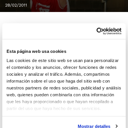
28/02/2011
El C.B.I. Neoflex lo tiene todo a favor para ser el
próximo campeón Cadete Masculino NP Alicante,
Esta página web usa cookies
gracias a su victoria en el encuentro de ida ante el EM
Las cookies de este sitio web se usan para personalizar
Pilar de la Horadada por 88-15.
el contenido y los anuncios, ofrecer funciones de redes
Se trata de una ventaja importante que el conjunto de
sociales y analizar el tráfico. Además, compartimos
Pilar de la Horadada tendrá muy difícil remontar en el
información sobre el uso que haga del sitio web con
partido de vuelta, que se disputará el próximo sábado
nuestros partners de redes sociales, publicidad y análisis
26 de febrero.
web, quienes pueden combinarla con otra información
que les haya proporcionado o que hayan recopilado a
Consulta todos los calendarios de juego
partir del uso que haya hecho de sus servicios.
del resto de Fases Provinciales NP Alicante.
Mostrar detalles