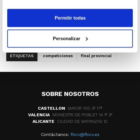
La Cadete Masculina es la única que ya ha
alcanzado la Final. El resto, todavía están
Permitir todas
disputando las diferentes jornadas por
sistema de liga.
Personalizar
ETIQUETAS
competiciones
final provincial
SOBRE NOSOTROS
CASTELLON
MAYOR 100 3º 17ª
VALENCIA
MONESTIR DE POBLET 14 1ª 3º
ALICANTE
CIUDAD DE MATANZAS 12
Contáctanos:
fbcv@fbcv.es