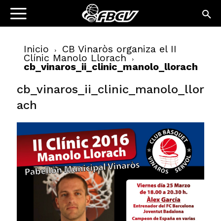
Inicio
CB Vinaròs organiza el II
Clínic Manolo Llorach
cb_vinaros_ii_clinic_manolo_llorach
cb_vinaros_ii_clinic_manolo_llor
ach