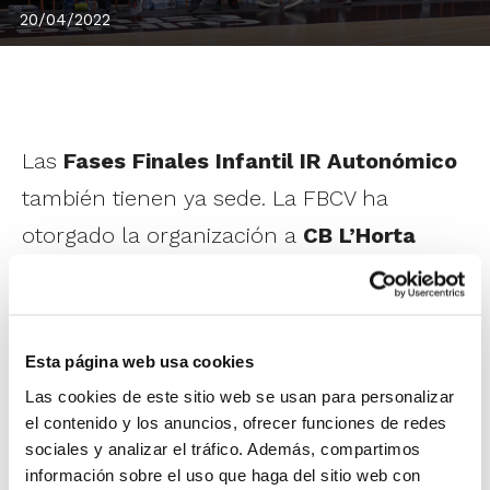
20/04/2022
Las
Fases Finales Infantil IR Autonómico
también tienen ya sede. La FBCV ha
otorgado la organización a
CB L’Horta
Godella
en categoría femenina y a
Fundación Valencia Bàsquet 2000
en
masculina tras haber presentado ambas
Esta página web usa cookies
entidades la mejor oferta complementaria.
Las cookies de este sitio web se usan para personalizar
el contenido y los anuncios, ofrecer funciones de redes
Las dos Fases se disputarán del 6 al 8 de
sociales y analizar el tráfico. Además, compartimos
información sobre el uso que haga del sitio web con
mayo. En femenino optan al título Valencia