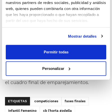
nuestros partners de redes sociales, publicidad y análisis
Basket Cormorans, CB San Blas Alicante,
web, quienes pueden combinarla con otra información
que les haya proporcionado o que hayan recopilado a
Saunier Duval Godella y Kelme Picken
partir del uso que haya hecho de sus servicios.
Claret; y en masculino competirán Sonia
Bath Godella, TAU Castelló, Fundación
Mostrar detalles
Valencia Bàsquet 2000 Alcorrocs y Kelme
Picken Claret.
Permitir todas
En los próximos días se disputarán los
Personalizar
últimos partidos que son los que decidirán
el cuadro final de emparejamientos.
ETIQUETAS
competiciones
fases finales
Infantil Femenino
cb l'horta godella