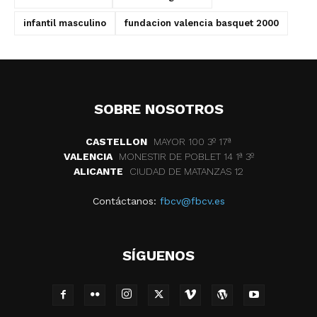
infantil masculino
fundacion valencia basquet 2000
SOBRE NOSOTROS
CASTELLON
MAYOR 100 3º 17ª
VALENCIA
MONESTIR DE POBLET 14 1ª 3º
ALICANTE
CIUDAD DE MATANZAS 12
Contáctanos:
fbcv@fbcv.es
SÍGUENOS