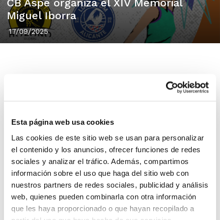
CB Aspe organiza el XIV Memorial
Miguel Iborra
17/09/2025
El Club Baloncesto Aspe prepara para el 21
de septiembre su
XIV Memorial Miguel
Esta página web usa cookies
Iborra de Baloncesto
, una edición que
Las cookies de este sitio web se usan para personalizar
este año reunirá a los equipos de 1ª
el contenido y los anuncios, ofrecer funciones de redes
División Femenina Fundación Lucentum y
sociales y analizar el tráfico. Además, compartimos
información sobre el uso que haga del sitio web con
Hozono Global Jairis.
nuestros partners de redes sociales, publicidad y análisis
web, quienes pueden combinarla con otra información
que les haya proporcionado o que hayan recopilado a
partir del uso que haya hecho de sus servicios.