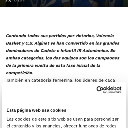
Contando todos sus partidos por victorias, Valencia
Basket y C.B. Alginet se han convertido en los grandes
dominadores de Cadete e Infantil IR Autonómico. En
ambas categorías, los dos equipos son los campeones
de la primera vuelta de esta fase inicial de la
competición.
También en categoría femenina, los líderes de cada
grupo están invictos.
Ciudad Ros Casares
y
BF San
Blas Alicante Azul
en Cadete, y
Maristas A
y
C.B.F.
Cabo Mar
en Infantil son los equipos que se ponen en
cabeza de la clasificación no habiendo perdido todavía
Esta página web usa cookies
ningún partido.
Las cookies de este sitio web se usan para personalizar
el contenido y los anuncios, ofrecer funciones de redes