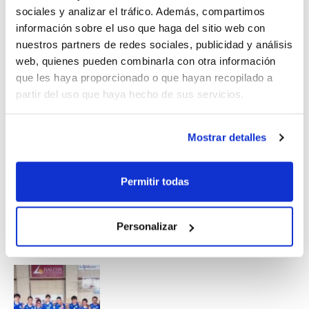
Según viene establecido en los Sistemas
sociales y analizar el tráfico. Además, compartimos
información sobre el uso que haga del sitio web con
de Competición, los cuatro mejores
nuestros partners de redes sociales, publicidad y análisis
equipos de cada grupo al término de la 1ª
web, quienes pueden combinarla con otra información
que les haya proporcionado o que hayan recopilado a
Fase conseguirán el acceso al Grupo 1, del
partir del uso que haya hecho de sus servicios.
que saldrán los cuatro equipos que luchen
por el título de campeón autonómico.
Mostrar detalles
Permitir todas
Personalizar