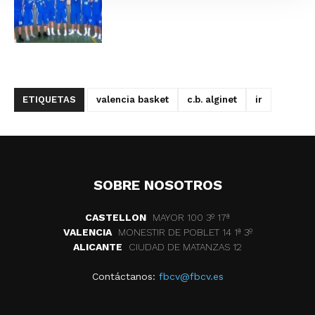
ETIQUETAS
valencia basket
c.b. alginet
ir
SOBRE NOSOTROS
CASTELLON
MAYOR 100 3º 17ª
VALENCIA
MONESTIR DE POBLET 14 1ª 3º
ALICANTE
CIUDAD DE MATANZAS 12
Contáctanos:
fbcv@fbcv.es