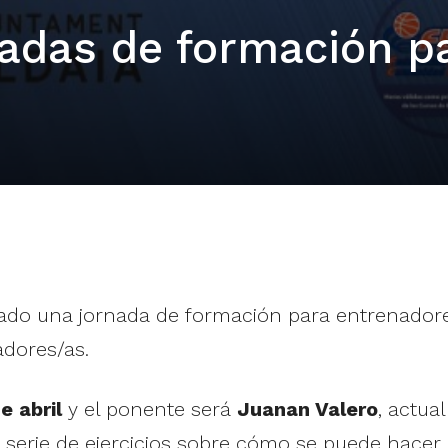
nadas de formación p
do una jornada de formación para entrenadores
adores/as.
e abril
y el ponente será
Juanan Valero
, actua
un serie de ejercicios sobre cómo se puede hacer