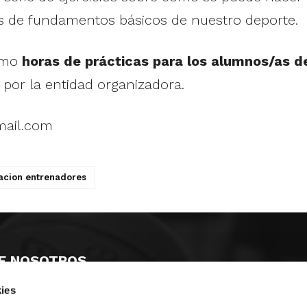
os de fundamentos básicos de nuestro deporte.
como
horas de prácticas para los alumnos/as d
 por la entidad organizadora.
mail.com
acion entrenadores
E NOSOTROS
ies
LLON
MAYOR 100 3º 17ª