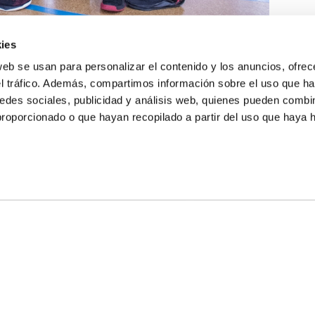
ies
web se usan para personalizar el contenido y los anuncios, ofrec
el tráfico. Además, compartimos información sobre el uso que ha
edes sociales, publicidad y análisis web, quienes pueden combin
proporcionado o que hayan recopilado a partir del uso que haya
E NOSOTROS
LLON
MAYOR 100 3º 17ª
IA
MONESTIR DE POBLET 14 1ª 3º
TE
CIUDAD DE MATANZAS 12
anos:
fbcv@fbcv.es