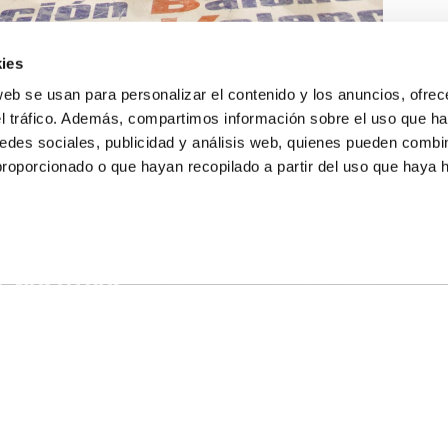
ies
web se usan para personalizar el contenido y los anuncios, ofrec
el tráfico. Además, compartimos información sobre el uso que ha
edes sociales, publicidad y análisis web, quienes pueden combin
proporcionado o que hayan recopilado a partir del uso que haya
E NOSOTROS
LLON
MAYOR 100 3º 17ª
IA
MONESTIR DE POBLET 14 1ª 3º
TE
CIUDAD DE MATANZAS 12
anos:
fbcv@fbcv.es