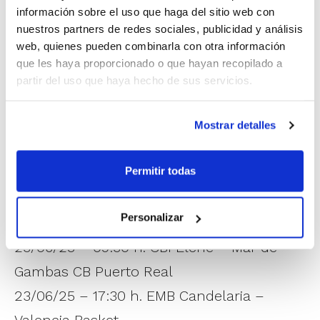
información sobre el uso que haga del sitio web con
Calendario Campeonato de España Mini
nuestros partners de redes sociales, publicidad y análisis
web, quienes pueden combinarla con otra información
Masculino
que les haya proporcionado o que hayan recopilado a
22/06/25 – 09:30 h. CBI Elche –
partir del uso que haya hecho de sus servicios.
Confidence Medical Ciudad de Móstoles
22/06/25 – 11:30 h. Ibercargas Godella –
Mostrar detalles
Joventut Badalona
Permitir todas
22/06/25 – 17:30 h. Sese – Valencia Basket
23/06/25 – 09:30 h. Fundal Alcobendas –
Personalizar
Ibercargas Godella
23/06/25 – 09:30 h. CBI Elche – Mar de
Gambas CB Puerto Real
23/06/25 – 17:30 h. EMB Candelaria –