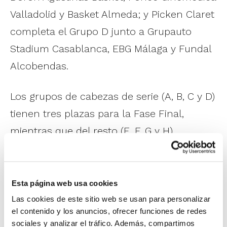
Valladolid y Basket Almeda; y Picken Claret
completa el Grupo D junto a Grupauto
Stadium Casablanca, EBG Málaga y Fundal
Alcobendas.
Los grupos de cabezas de serie (A, B, C y D)
tienen tres plazas para la Fase Final,
mientras que del resto (E, F, G y H)
clasificará el líder de grupo. El miércoles se
disputarán los octavos de final, el jueves
los cuartos, para dejar las semifinales el
Esta página web usa cookies
viernes 27 y las dos finales el sábado 28 de
Las cookies de este sitio web se usan para personalizar
el contenido y los anuncios, ofrecer funciones de redes
junio.
sociales y analizar el tráfico. Además, compartimos