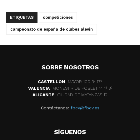
ETIQUETAS
competiciones
campeonato de españa de clubes alevin
SOBRE NOSOTROS
CASTELLON
MAYOR 100 3º 17ª
VALENCIA
MONESTIR DE POBLET 14 1ª 3º
ALICANTE
CIUDAD DE MATANZAS 12
Contáctanos:
fbcv@fbcv.es
SÍGUENOS