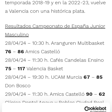
temporada 2018-19 y en la 2022-23, vuelve
a Valencia con una histórica plata.
Resultados Campeonato de España Junior
Masculino
28/04/24 – 10:30 h. Aranguren Multibasket
76
–
86
Amics Castelló
28/04/24 – 11:30 h. Cafés Candelas Ensino
75
–
117
Valencia Basket
28/04/24 – 19:30 h. UCAM Murcia
67
–
85
Don Bosco
29/04/24 – 11:30 h. Amics Castelló
90
–
62
Clínica Dental Anaya y Robles Ciudad Real
29/04/24 – 12:30 h. Enrique Soler
55
–
90