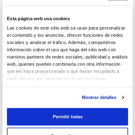
Valencia Basket
29/04/24 – 19:30 h. Bàsquet Manresa
95
–
Esta página web usa cookies
Las cookies de este sitio web se usan para personalizar
68
Don Bosco
el contenido y los anuncios, ofrecer funciones de redes
30/04/24 – 09:30 h. Zentro Basket Madrid
sociales y analizar el tráfico. Además, compartimos
110
–
77
Amics Castelló
información sobre el uso que haga del sitio web con
nuestros partners de redes sociales, publicidad y análisis
30/04/24 – 11:30 h. Valencia Basket
81
–
62
web, quienes pueden combinarla con otra información
Iveco Real Valladolid
que les haya proporcionado o que hayan recopilado a
partir del uso que haya hecho de sus servicios.
30/04/24 – 17:30 h. CD Don Bosco
86
–
101
Unicaja
Mostrar detalles
01/05/24 – 17:00 h. Octavos de final. Barça
101
–
59
CD Don Bosco
Permitir todas
01/05/24 – 19:00 h. Octavos de final. Real
Betis Baloncesto
66
–
70
Valencia Basket