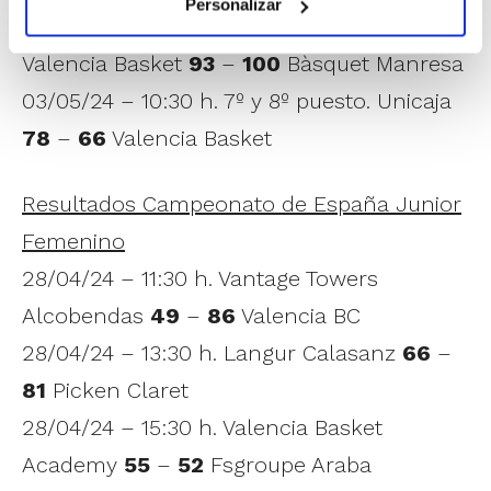
Personalizar
02/05/24 – 19:00 h. Cuartos de final.
Valencia Basket
93
–
100
Bàsquet Manresa
03/05/24 – 10:30 h. 7º y 8º puesto. Unicaja
78
–
66
Valencia Basket
Resultados Campeonato de España Junior
Femenino
28/04/24 – 11:30 h. Vantage Towers
Alcobendas
49
–
86
Valencia BC
28/04/24 – 13:30 h. Langur Calasanz
66
–
81
Picken Claret
28/04/24 – 15:30 h. Valencia Basket
Academy
55
–
52
Fsgroupe Araba