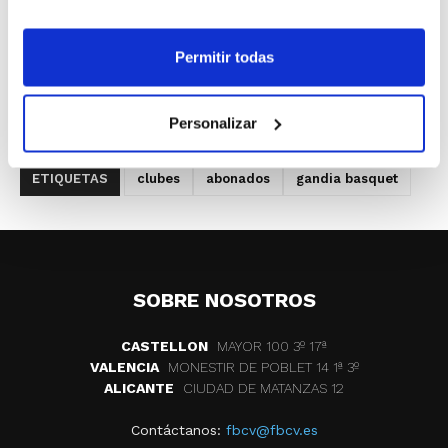
de la web del Club
(www.gandiabasquet.com) o en las oficinas
Permitir todas
del Polideportivo Municipal en horario de 18
´00 a 20´00 h.
Personalizar
ETIQUETAS
clubes
abonados
gandia basquet
SOBRE NOSOTROS
CASTELLON
MAYOR 100 3º 17ª
VALENCIA
MONESTIR DE POBLET 14 1ª 3º
ALICANTE
CIUDAD DE MATANZAS 12
Contáctanos:
fbcv@fbcv.es