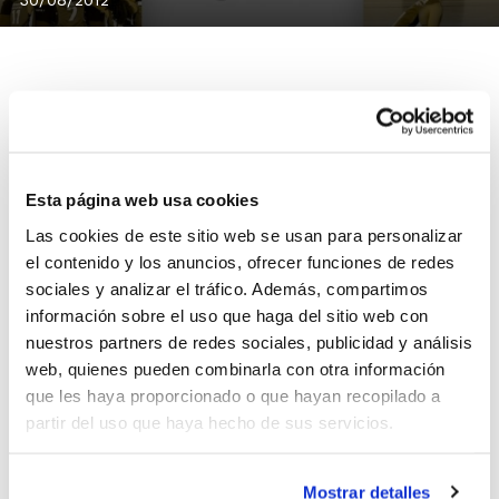
El Gandia Bàsquet ha lanzado su campaña de socios
para la temporada 2012/2013. Con el lema Amunt des
de la base, se ha diseñado un cartel identificativo del
Esta página web usa cookies
espíritu de la entidad, una iniciativa que ha contado
Las cookies de este sitio web se usan para personalizar
con la colaboración de La Muixeranga de La Safor y del
el contenido y los anuncios, ofrecer funciones de redes
jugador Lluís Aldandete Durá.
sociales y analizar el tráfico. Además, compartimos
El lema ilustra el objetivo que persigue la Junta
información sobre el uso que haga del sitio web con
Directiva de la entidad: construir y buscar
nuestros partners de redes sociales, publicidad y análisis
web, quienes pueden combinarla con otra información
complicidades desde la sociedad para hacer un club
que les haya proporcionado o que hayan recopilado a
fuerte y capaz de llegar a cotas más altas.
partir del uso que haya hecho de sus servicios.
Los pases ya se pueden reservar a través
Mostrar detalles