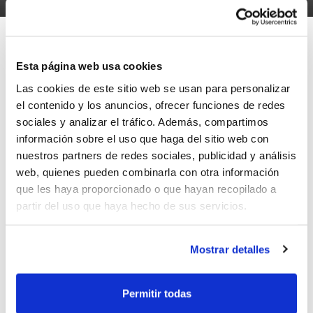
Esta página web usa cookies
Ya puedes descargarte el calendario de competición de
Las cookies de este sitio web se usan para personalizar
el contenido y los anuncios, ofrecer funciones de redes
Liga Femenina 2 Grupo B, correspondiente a la
sociales y analizar el tráfico. Además, compartimos
temporada 2015/2016.
información sobre el uso que haga del sitio web con
Un total de 14 equipos compondrán el grupo B en la
nuestros partners de redes sociales, publicidad y análisis
temporada 2015/2016, entre los que se encuentra el
web, quienes pueden combinarla con otra información
Picken Claret
como único representante de la
que les haya proporcionado o que hayan recopilado a
Comunidad
partir del uso que haya hecho de sus servicios.
La Liga Regular arrancará el 3 de octubre y terminará
Mostrar detalles
el 16 de abril.
Accede al
calendario de competición
.
Permitir todas