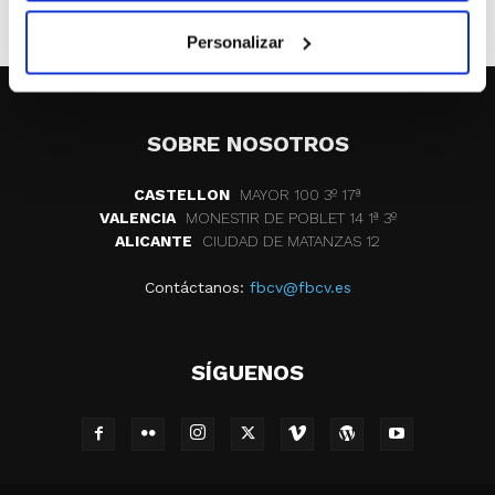
ETIQUETAS
liga femenina2
Personalizar
SOBRE NOSOTROS
CASTELLON
MAYOR 100 3º 17ª
VALENCIA
MONESTIR DE POBLET 14 1ª 3º
ALICANTE
CIUDAD DE MATANZAS 12
Contáctanos:
fbcv@fbcv.es
SÍGUENOS