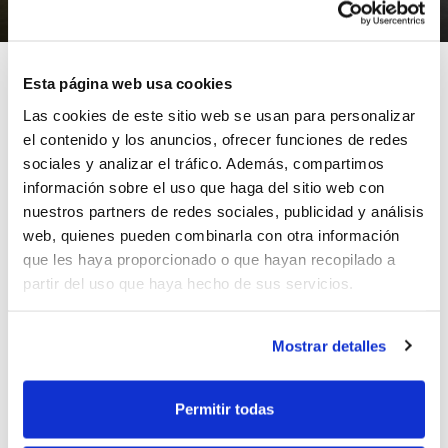
19/06/2013
Esta página web usa cookies
Las cookies de este sitio web se usan para personalizar
el contenido y los anuncios, ofrecer funciones de redes
El C.D. San Pedro Moixent ha sido el ganador del 4º
sociales y analizar el tráfico. Además, compartimos
Torneo de Minibasket Hogueras de Alicante, organizado
información sobre el uso que haga del sitio web con
por el C.A. Montemar el pasado fin de semana.
nuestros partners de redes sociales, publicidad y análisis
El evento contó con la participación de los equipos C.B.
web, quienes pueden combinarla con otra información
Ifach Calpe, Àlbor Godella, UCAM Murcia, E.M. Denia,
que les haya proporcionado o que hayan recopilado a
C.B. Cartagena, C.B. Ilicitano y C.A. Montemar, además
partir del uso que haya hecho de sus servicios.
del equipo campeón.
Mostrar detalles
Consulta
todos los resultados del evento
.
ETIQUETAS
torneo
cd san pedro moixent
Permitir todas
ca montemar