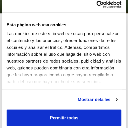
06/05/2013
Esta página web usa cookies
Las cookies de este sitio web se usan para personalizar
el contenido y los anuncios, ofrecer funciones de redes
La FBCV ha adjudicado al C.B. Alginet y al Ros Casares
sociales y analizar el tráfico. Además, compartimos
Valencia la organización de las Fases Finales Cadete IR
información sobre el uso que haga del sitio web con
Autonómico al ser la mejor oferta presentada.
nuestros partners de redes sociales, publicidad y análisis
La Fase Final Masculina se celebrará en el Pabellón
web, quienes pueden combinarla con otra información
Municipal de Alginet y la Fase Final Femenino en el
que les haya proporcionado o que hayan recopilado a
Pabellón Municipal de Guadassuar.
partir del uso que haya hecho de sus servicios.
Ambas se jugarán por concentración todos contra
Mostrar detalles
todos del 10 al 12 de mayo.
ETIQUETAS
fases finales
cb alginet
Permitir todas
ros casares valencia
cadete ir autonomico