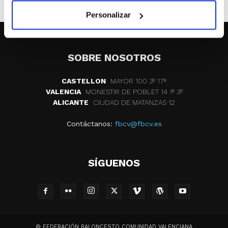
Personalizar
SOBRE NOSOTROS
CASTELLON
MAYOR 100 3º 17ª
VALENCIA
MONESTIR DE POBLET 14 1ª 3º
ALICANTE
CIUDAD DE MATANZAS 12
Contáctanos:
fbcv@fbcv.es
SÍGUENOS
© FEDERACIÓN BALONCESTO COMUNIDAD VALENCIANA