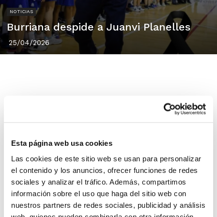
NOTICIAS
Burriana despide a Juanvi Planelles
25/04/2026
Nos ha dejado
Juanvi Planelles
, una de
las personas que más ha contribuido al
crecimiento del baloncesto de la
Esta página web usa cookies
Comunitat Valenciana desde su labor en el
Las cookies de este sitio web se usan para personalizar
Club Baloncesto Burriana
, entidad en la
el contenido y los anuncios, ofrecer funciones de redes
sociales y analizar el tráfico. Además, compartimos
que ha sido jugador, entrenador y directivo.
información sobre el uso que haga del sitio web con
nuestros partners de redes sociales, publicidad y análisis
Pionero de nuestro deporte en la ciudad
web, quienes pueden combinarla con otra información