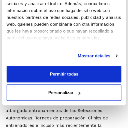
sociales y analizar el tráfico. Además, compartimos
y trabajamos muy a gusto en Burriana, con el Pabellón
información sobre el uso que haga del sitio web con
tan bueno que hay. Así que sólo esperamos que esta
nuestros partners de redes sociales, publicidad y análisis
colaboración sea por muchos años"
.
web, quienes pueden combinarla con otra información
que les haya proporcionado o que hayan recopilado a
Burriana
se ha convertido en
una de las sedes
partir del uso que haya hecho de sus servicios.
oficiales más importantes del Programa de
Tecnificación
, además de ser una de las más
Mostrar detalles
longevas. Prácticamente desde la creación del
Programa, la localidad ha sido siempre la sede de
todos los niños y niñas de la provincia de Castellón
Permitir todas
que quieren ser mejores jugadores/as.
Personalizar
Pero no sólo eso. Gracias al convenio de colaboración
que mantienen la FBCV y el consistorio, Burriana ha
albergado entrenamientos de las Selecciones
Autonómicas, Torneos de preparación, Clínics de
entrenadores e incluso más recientemente la