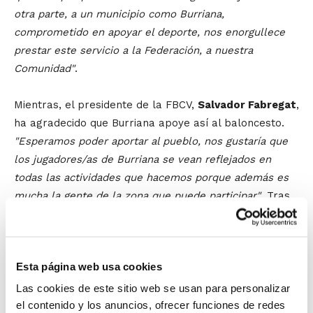
otra parte, a un municipio como Burriana,
comprometido en apoyar el deporte, nos enorgullece
prestar este servicio a la Federación, a nuestra
Comunidad"
.
Mientras, el presidente de la FBCV,
Salvador Fabregat
,
ha agradecido que Burriana apoye así al baloncesto.
"Esperamos poder aportar al pueblo, nos gustaría que
los jugadores/as de Burriana se vean reflejados en
todas las actividades que hacemos porque además es
mucha la gente de la zona que puede participar"
. Tras
asegurar que
"la Federación no tiene capacidad para
tener instalaciones propias, por lo que nuestra opción
siempre es colaborar con aquellos municipios que
Esta página web usa cookies
apuestan por el deporte"
, el presidente ha destacado
Las cookies de este sitio web se usan para personalizar
que
"la colaboración con Burriana viene desde hace
el contenido y los anuncios, ofrecer funciones de redes
muchos años, no es de ahora. Estamos muy contentos