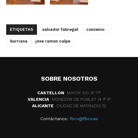
ETIQUETAS
salvador fabregat
convenio
burriana
jose ramon calpe
SOBRE NOSOTROS
CASTELLON
MAYOR 100 3º 17ª
VALENCIA
MONESTIR DE POBLET 14 1ª 3º
ALICANTE
CIUDAD DE MATANZAS 12
Contáctanos:
fbcv@fbcv.es