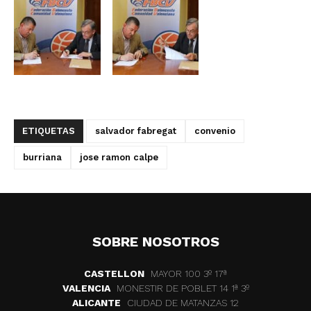
ETIQUETAS
salvador fabregat
convenio
burriana
jose ramon calpe
SOBRE NOSOTROS
CASTELLON
MAYOR 100 3º 17ª
VALENCIA
MONESTIR DE POBLET 14 1ª 3º
ALICANTE
CIUDAD DE MATANZAS 12