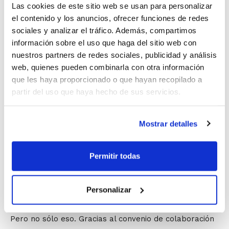
siempre es colaborar con aquellos municipios que
Las cookies de este sitio web se usan para personalizar
apuestan por el deporte"
, el presidente ha destacado
el contenido y los anuncios, ofrecer funciones de redes
que
"la colaboración con Burriana viene desde hace
sociales y analizar el tráfico. Además, compartimos
información sobre el uso que haga del sitio web con
muchos años, no es de ahora. Estamos muy contentos
nuestros partners de redes sociales, publicidad y análisis
y trabajamos muy a gusto en Burriana, con el Pabellón
web, quienes pueden combinarla con otra información
tan bueno que hay. Así que sólo esperamos que esta
que les haya proporcionado o que hayan recopilado a
colaboración sea por muchos años"
.
partir del uso que haya hecho de sus servicios.
Burriana
se ha convertido en
una de las sedes
Mostrar detalles
oficiales más importantes del Programa de
Tecnificación
, además de ser una de las más
longevas. Prácticamente desde la creación del
Permitir todas
Programa, la localidad ha sido siempre la sede de
todos los niños y niñas de la provincia de Castellón
Personalizar
que quieren ser mejores jugadores/as.
Pero no sólo eso. Gracias al convenio de colaboración