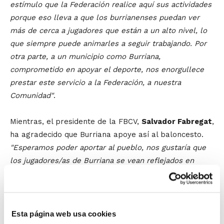
estímulo que la Federación realice aquí sus actividades
porque eso lleva a que los burrianenses puedan ver
más de cerca a jugadores que están a un alto nivel, lo
que siempre puede animarles a seguir trabajando. Por
otra parte, a un municipio como Burriana,
comprometido en apoyar el deporte, nos enorgullece
prestar este servicio a la Federación, a nuestra
Comunidad"
.
Mientras, el presidente de la FBCV,
Salvador Fabregat
,
ha agradecido que Burriana apoye así al baloncesto.
"Esperamos poder aportar al pueblo, nos gustaría que
los jugadores/as de Burriana se vean reflejados en
todas las actividades que hacemos porque además es
mucha la gente de la zona que puede participar"
. Tras
asegurar que
"la Federación no tiene capacidad para
tener instalaciones propias, por lo que nuestra opción
Esta página web usa cookies